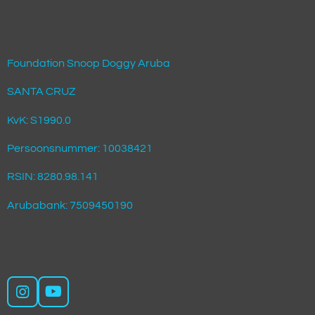
Foundation Snoop Doggy Aruba
SANTA CRUZ
KvK: S1990.0
Persoonsnummer: 10038421
RSIN: 8280.98.141
Arubabank: 7509450190
I
Y
n
o