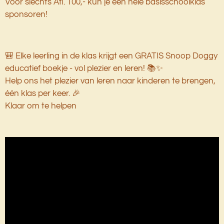
Voor slechts Afl. 100,-
kun je een hele basisschoolklas
sponsoren!
🎒 Elke leerling in de klas krijgt een GRATIS Snoop Doggy
educatief boekje - vol plezier en leren! 📚✨
Help ons het plezier van leren naar kinderen te brengen,
één klas per keer. 🎉
Klaar om te helpen