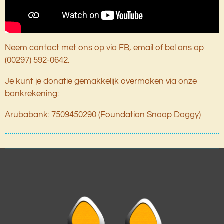
Neem contact met ons op via FB, email of bel ons op
(00297) 592-0642.
Je kunt je donatie gemakkelijk overmaken via onze
bankrekening:
Arubabank: 7509450290 (Foundation Snoop Doggy)