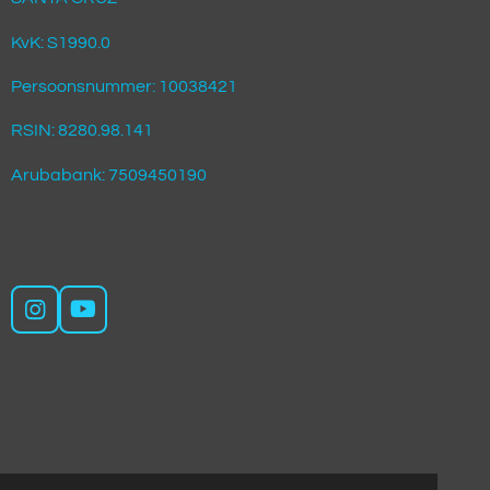
KvK: S1990.0
Persoonsnummer: 10038421
RSIN: 8280.98.141
Arubabank: 7509450190
I
Y
n
o
s
u
t
T
a
u
g
b
r
e
a